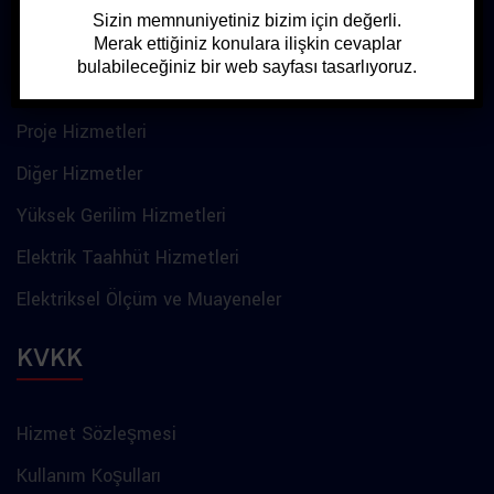
Hizmetler
Sizin memnuniyetiniz bizim için değerli.
Merak ettiğiniz konulara ilişkin cevaplar
bulabileceğiniz bir web sayfası tasarlıyoruz.
Asansör
Proje Hizmetleri
Diğer Hizmetler
Yüksek Gerilim Hizmetleri
Elektrik Taahhüt Hizmetleri
Elektriksel Ölçüm ve Muayeneler
KVKK
Hizmet Sözleşmesi
Kullanım Koşulları