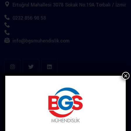
Ertuğrul Mahallesi 3078 Sokak No:19A Torbalı / İzmir
0232 856 98 58
info@bgsmuhendislik.com
×
Kurumsal
Hakkımızda
Sertifikalarımız